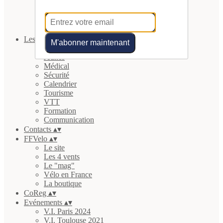
L'équipe
Actualités
Les clubs
Partenaires et liens
Les Commissions
▴
▾
M'abonner maintenant
Féminines
Jeunes
Médical
Sécurité
Calendrier
Tourisme
VTT
Formation
Communication
Contacts
▴
▾
FFVelo
▴
▾
Le site
Les 4 vents
Le "mag"
Vélo en France
La boutique
CoReg
▴
▾
Evénements
▴
▾
V.I. Paris 2024
V.I. Toulouse 2021